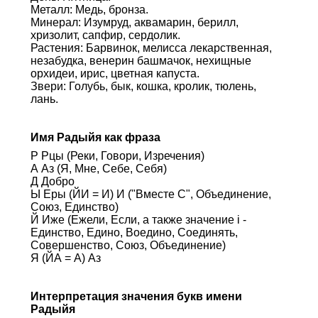
Металл: Медь, бронза.
Минерал: Изумруд, аквамарин, берилл,
хризолит, сапфир, сердолик.
Растения: Барвинок, мелисса лекарственная,
незабудка, венерин башмачок, нехищные
орхидеи, ирис, цветная капуста.
Звери: Голубь, бык, кошка, кролик, тюлень,
лань.
Имя Радыйя как фраза
Р Рцы (Реки, Говори, Изречения)
А Аз (Я, Мне, Себе, Себя)
Д Добро
Ы Еры (ЙИ = И) И ("Вместе С", Объединение,
Союз, Единство)
Й Иже (Ежели, Если, а также значение i -
Единство, Едино, Воедино, Соединять,
Совершенство, Союз, Объединение)
Я (ЙА = А) Аз
Интерпретация значения букв имени
Радыйя