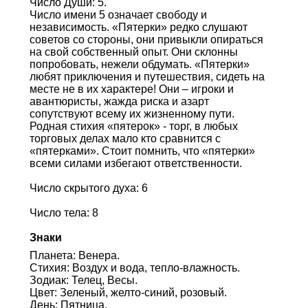
Число Души: 5.
Число имени 5 означает свободу и
независимость. «Пятерки» редко слушают
советов со стороны, они привыкли опираться
на свой собственный опыт. Они склонны
попробовать, нежели обдумать. «Пятерки»
любят приключения и путешествия, сидеть на
месте не в их характере! Они – игроки и
авантюристы, жажда риска и азарт
сопутствуют всему их жизненному пути.
Родная стихия «пятерок» - торг, в любых
торговых делах мало кто сравнится с
«пятерками». Стоит помнить, что «пятерки»
всеми силами избегают ответственности.
Число скрытого духа: 6
Число тела: 8
Знаки
Планета: Венера.
Стихия: Воздух и вода, тепло-влажность.
Зодиак: Телец, Весы.
Цвет: Зеленый, желто-синий, розовый.
День: Пятница.