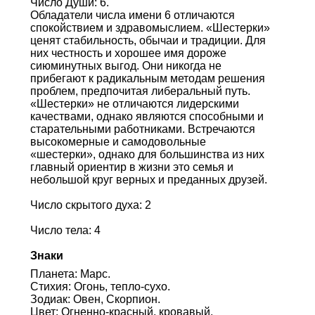
Число Души: 6.
Обладатели числа имени 6 отличаются
спокойствием и здравомыслием. «Шестерки»
ценят стабильность, обычаи и традиции. Для
них честность и хорошее имя дороже
сиюминутных выгод. Они никогда не
прибегают к радикальным методам решения
проблем, предпочитая либеральный путь.
«Шестерки» не отличаются лидерскими
качествами, однако являются способными и
старательными работниками. Встречаются
высокомерные и самодовольные
«шестерки», однако для большинства из них
главный ориентир в жизни это семья и
небольшой круг верных и преданных друзей.
Число скрытого духа: 2
Число тела: 4
Знаки
Планета: Марс.
Стихия: Огонь, тепло-сухо.
Зодиак: Овен, Скорпион.
Цвет: Огненно-красный, кровавый,