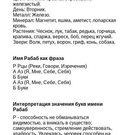
железистый.
День: Вторник.
Металл: Железо.
Минерал: Магнетит, яшма, аметист, лопарская
кровь.
Растения: Чеснок, лук, табак, редька, горчица,
крапива, спаржа, вереск, боб, перец жгучий.
Звери: Волк, петух, ворон, гриф, конь, собака.
Имя Рабаб как фраза
Р Рцы (Реки, Говори, Изречения)
А Аз (Я, Мне, Себе, Себя)
Б Буки
А Аз (Я, Мне, Себе, Себя)
Б Буки
Интерпретация значения букв имени
Рабаб
Р - способность не обманываться
видимостью, а вникать в существо;
самоуверенность, стремление действовать,
храбрость. Увлекаясь, человек способен на