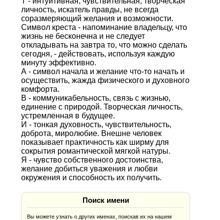
Т - интуитивная, чувствительная, творческая
личность, искатель правды, не всегда
соразмеряющий желания и возможности.
Символ креста - напоминание владельцу, что
жизнь не бесконечна и не следует
откладывать на завтра то, что можно сделать
сегодня, - действовать, используя каждую
минуту эффективно.
А - символ начала и желание что-то начать и
осуществить, жажда физического и духовного
комфорта.
В - коммуникабельность, связь с жизнью,
единение с природой. Творческая личность,
устремленная в будущее.
И - тонкая духовность, чувствительность,
доброта, миролюбие. Внешне человек
показывает практичность как ширму для
сокрытия романтической мягкой натуры.
Я - чувство собственного достоинства,
желание добиться уважения и любви
окружения и способность их получить.
Поиск имени
Вы можете узнать о других именах, поискав их на нашем