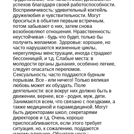
успехов благодаря своей работоспособности.
Восприимчивость: удивительный коктейль
дружелюбия и чувствительности. Могут
броситься в объятия первым встречным,
потом забывают о них, затем снова
возобновляют отношения. Нравственность:
неустойчивая - будь что будет, только бы
получить желаемое. Здоровье: хорошее, но
часто нарушаются жизненные циклы,
нерегулярны менструации, иногда страдают
бессонницей, и т.д. Слабые места: в
молодости органы дыхания, особенно легкие,
следует опасаться переломов.
Сексуальность: часто поддаются бурным
порывам. Все - или ничего! Только великая
любовь может их обуздать. Поле
деятельности: все вокруг них должно быть в
движении, вернее, все - родня, муж, дети.
Занимаются всем, что связано с поездками, а
также медициной и парамедициной. Могут
быть директорами школ, секретарями
директоров и т.д. Очень хорошо
приспосабливаются, если этого требует
ситуация, но, к сожалению, поддаются
чужому влиянию. Общительность: