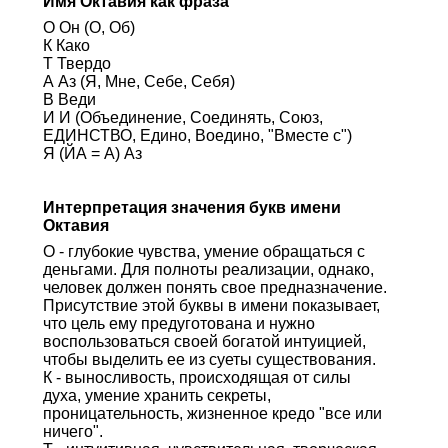
Имя Октавия как фраза
О Он (О, Об)
К Како
Т Твердо
А Аз (Я, Мне, Себе, Себя)
В Веди
И И (Объединение, Соединять, Союз,
ЕДИНСТВО, Едино, Воедино, "Вместе с")
Я (ЙА = А) Аз
Интерпретация значения букв имени
Октавия
О - глубокие чувства, умение обращаться с
деньгами. Для полноты реализации, однако,
человек должен понять свое предназначение.
Присутствие этой буквы в имени показывает,
что цель ему предуготована и нужно
воспользоваться своей богатой интуицией,
чтобы выделить ее из суеты существования.
К - выносливость, происходящая от силы
духа, умение хранить секреты,
проницательность, жизненное кредо "все или
ничего".