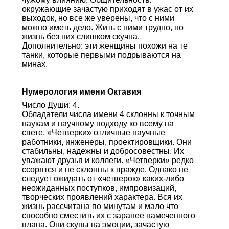
окружающие зачастую приходят в ужас от их
выходок, но все же уверены, что с ними
можно иметь дело. Жить с ними трудно, но
жизнь без них слишком скучна.
Дополнительно: эти женщины похожи на те
танки, которые первыми подрываются на
минах.
Нумерология имени Октавия
Число Души: 4.
Обладатели числа имени 4 склонны к точным
наукам и научному подходу ко всему на
свете. «Четверки» отличные научные
работники, инженеры, проектировщики. Они
стабильны, надежны и добросовестны. Их
уважают друзья и коллеги. «Четверки» редко
ссорятся и не склонны к вражде. Однако не
следует ожидать от «четверок» каких-либо
неожиданных поступков, импровизаций,
творческих проявлений характера. Вся их
жизнь рассчитана по минутам и мало что
способно сместить их с заранее намеченного
плана. Они скупы на эмоции, зачастую