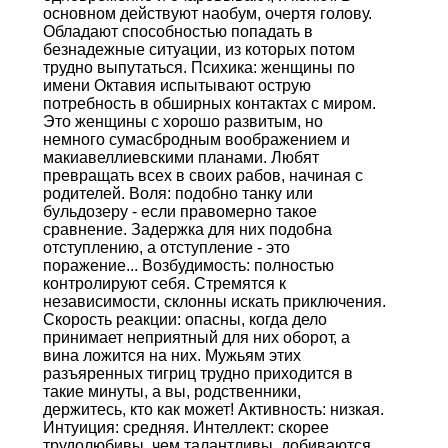
основном действуют наобум, очертя голову.
Обладают способностью попадать в
безнадежные ситуации, из которых потом
трудно выпутаться. Психика: женщины по
имени Октавия испытывают острую
потребность в обширных контактах с миром.
Это женщины с хорошо развитым, но
немного сумасбродным воображением и
макиавеллиевскими планами. Любят
превращать всех в своих рабов, начиная с
родителей. Воля: подобно танку или
бульдозеру - если правомерно такое
сравнение. Задержка для них подобна
отступлению, а отступление - это
поражение... Возбудимость: полностью
контролируют себя. Стремятся к
независимости, склонны искать приключения.
Скорость реакции: опасны, когда дело
принимает неприятный для них оборот, а
вина ложится на них. Мужьям этих
разъяренных тигриц трудно приходится в
такие минуты, а вы, родственники,
держитесь, кто как может! Активность: низкая.
Интуиция: средняя. Интеллект: скорее
трудолюбивы, чем талантливы, добиваются