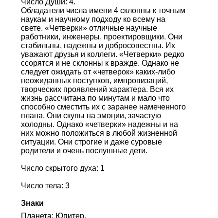
Число Души: 4.
Обладатели числа имени 4 склонны к точным
наукам и научному подходу ко всему на
свете. «Четверки» отличные научные
работники, инженеры, проектировщики. Они
стабильны, надежны и добросовестны. Их
уважают друзья и коллеги. «Четверки» редко
ссорятся и не склонны к вражде. Однако не
следует ожидать от «четверок» каких-либо
неожиданных поступков, импровизаций,
творческих проявлений характера. Вся их
жизнь рассчитана по минутам и мало что
способно сместить их с заранее намеченного
плана. Они скупы на эмоции, зачастую
холодны. Однако «четверки» надежны и на
них можно положиться в любой жизненной
ситуации. Они строгие и даже суровые
родители и очень послушные дети.
Число скрытого духа: 1
Число тела: 3
Знаки
Планета: Юпитер.