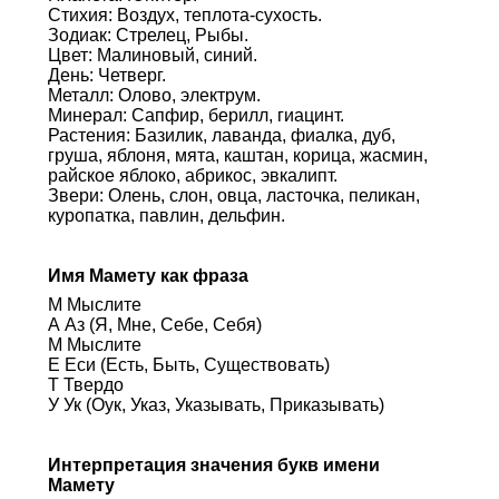
Стихия: Воздух, теплота-сухость.
Зодиак: Стрелец, Рыбы.
Цвет: Малиновый, синий.
День: Четверг.
Металл: Олово, электрум.
Минерал: Сапфир, берилл, гиацинт.
Растения: Базилик, лаванда, фиалка, дуб,
груша, яблоня, мята, каштан, корица, жасмин,
райское яблоко, абрикос, эвкалипт.
Звери: Олень, слон, овца, ласточка, пеликан,
куропатка, павлин, дельфин.
Имя Мамету как фраза
М Мыслите
А Аз (Я, Мне, Себе, Себя)
М Мыслите
Е Еси (Есть, Быть, Существовать)
Т Твердо
У Ук (Оук, Указ, Указывать, Приказывать)
Интерпретация значения букв имени
Мамету