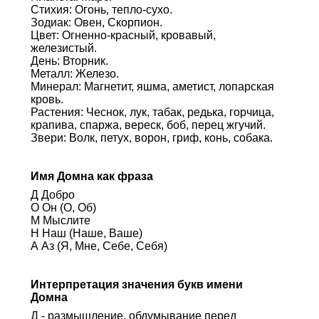
Стихия: Огонь, тепло-сухо.
Зодиак: Овен, Скорпион.
Цвет: Огненно-красный, кровавый,
железистый.
День: Вторник.
Металл: Железо.
Минерал: Магнетит, яшма, аметист, лопарская
кровь.
Растения: Чеснок, лук, табак, редька, горчица,
крапива, спаржа, вереск, боб, перец жгучий.
Звери: Волк, петух, ворон, гриф, конь, собака.
Имя Домна как фраза
Д Добро
О Он (О, Об)
М Мыслите
Н Наш (Наше, Ваше)
А Аз (Я, Мне, Себе, Себя)
Интерпретация значения букв имени
Домна
Д - размышление, обдумывание перед