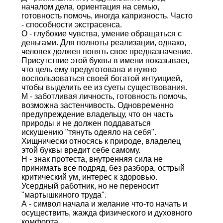
началом дела, ориентация на семью,
готовность помочь, иногда капризность. Часто
- способности экстрасенса.
О - глубокие чувства, умение обращаться с
деньгами. Для полноты реализации, однако,
человек должен понять свое предназначение.
Присутствие этой буквы в имени показывает,
что цель ему предуготована и нужно
воспользоваться своей богатой интуицией,
чтобы выделить ее из суеты существования.
М - заботливая личность, готовность помочь,
возможна застенчивость. Одновременно
предупреждение владельцу, что он часть
природы и не должен поддаваться
искушению "тянуть одеяло на себя".
Хищнически относясь к природе, владелец
этой буквы вредит себе самому.
Н - знак протеста, внутренняя сила не
принимать все подряд, без разбора, острый
критический ум, интерес к здоровью.
Усердный работник, но не переносит
"мартышкиного труда".
А - символ начала и желание что-то начать и
осуществить, жажда физического и духовного
комфорта.