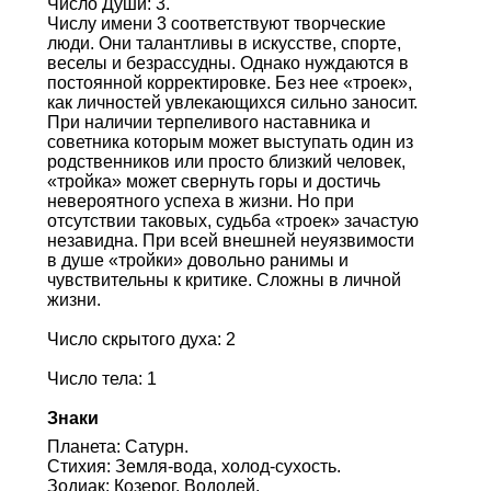
Число Души: 3.
Числу имени 3 соответствуют творческие
люди. Они талантливы в искусстве, спорте,
веселы и безрассудны. Однако нуждаются в
постоянной корректировке. Без нее «троек»,
как личностей увлекающихся сильно заносит.
При наличии терпеливого наставника и
советника которым может выступать один из
родственников или просто близкий человек,
«тройка» может свернуть горы и достичь
невероятного успеха в жизни. Но при
отсутствии таковых, судьба «троек» зачастую
незавидна. При всей внешней неуязвимости
в душе «тройки» довольно ранимы и
чувствительны к критике. Сложны в личной
жизни.
Число скрытого духа: 2
Число тела: 1
Знаки
Планета: Сатурн.
Стихия: Земля-вода, холод-сухость.
Зодиак: Козерог, Водолей.