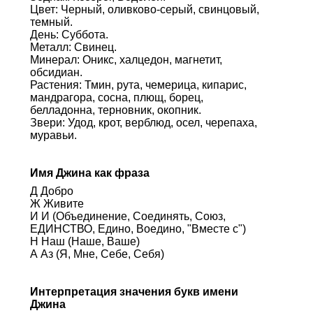
Цвет: Черный, оливково-серый, свинцовый,
темный.
День: Суббота.
Металл: Свинец.
Минерал: Оникс, халцедон, магнетит,
обсидиан.
Растения: Тмин, рута, чемерица, кипарис,
мандрагора, сосна, плющ, борец,
белладонна, терновник, окопник.
Звери: Удод, крот, верблюд, осел, черепаха,
муравьи.
Имя Джина как фраза
Д Добро
Ж Живите
И И (Объединение, Соединять, Союз,
ЕДИНСТВО, Едино, Воедино, "Вместе с")
Н Наш (Наше, Ваше)
А Аз (Я, Мне, Себе, Себя)
Интерпретация значения букв имени
Джина