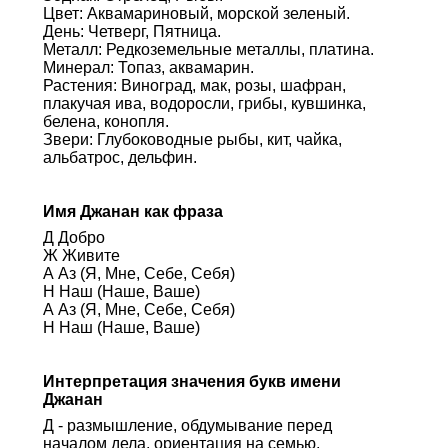
Цвет: Аквамариновый, морской зеленый.
День: Четверг, Пятница.
Металл: Редкоземельные металлы, платина.
Минерал: Топаз, аквамарин.
Растения: Виноград, мак, розы, шафран,
плакучая ива, водоросли, грибы, кувшинка,
белена, конопля.
Звери: Глубоководные рыбы, кит, чайка,
альбатрос, дельфин.
Имя Джанан как фраза
Д Добро
Ж Живите
А Аз (Я, Мне, Себе, Себя)
Н Наш (Наше, Ваше)
А Аз (Я, Мне, Себе, Себя)
Н Наш (Наше, Ваше)
Интерпретация значения букв имени
Джанан
Д - размышление, обдумывание перед
началом дела, ориентация на семью,