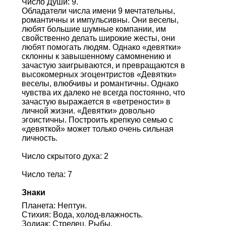
Число Души: 9.
Обладатели числа имени 9 мечтательны,
романтичны и импульсивны. Они веселы,
любят большие шумные компании, им
свойственно делать широкие жесты, они
любят помогать людям. Однако «девятки»
склонны к завышенному самомнению и
зачастую заигрываются, и превращаются в
высокомерных эгоцентристов «Девятки»
веселы, влюбчивы и романтичны. Однако
чувства их далеко не всегда постоянно, что
зачастую выражается в «ветрености» в
личной жизни. «Девятки» довольно
эгоистичны. Построить крепкую семью с
«девяткой» может только очень сильная
личность.
Число скрытого духа: 2
Число тела: 7
Знаки
Планета: Нептун.
Стихия: Вода, холод-влажность.
Зодиак: Стрелец, Рыбы.