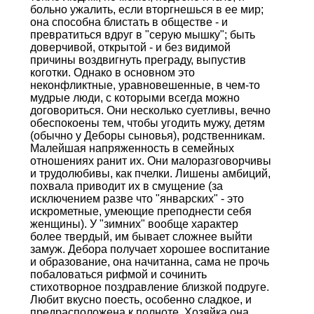
больно ужалить, если вторгнешься в ее мир;
она способна блистать в обществе - и
превратиться вдруг в "серую мышку"; быть
доверчивой, открытой - и без видимой
причины воздвигнуть преграду, выпустив
коготки. Однако в основном это
неконфликтные, уравновешенные, в чем-то
мудрые люди, с которыми всегда можно
договориться. Они несколько суетливы, вечно
обеспокоены тем, чтобы угодить мужу, детям
(обычно у Деборы сыновья), родственникам.
Малейшая напряженность в семейных
отношениях ранит их. Они малоразговорчивы
и трудолюбивы, как пчелки. Лишены амбиций,
похвала приводит их в смущение (за
исключением разве что "январских" - это
искрометные, умеющие преподнести себя
женщины). У "зимних" вообще характер
более твердый, им бывает сложнее выйти
замуж. Дебора получает хорошее воспитание
и образование, она начитанна, сама нe прочь
побаловаться рифмой и сочинить
стихотворное поздравление близкой подруге.
Любит вкусно поесть, особенно сладкое, и
предрасположена к полноте. Хозяйка она