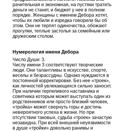
рачительная и экономная, на пустяки тратить
деньги не станет, и бюджет у нее в полном
порядке. Женщины с именем Дебора хотят,
чтобы их любили и изредка говорили бы об
этом. Они не терпят одиночества, обожают
прогулки, теплые застолья за семейным или
дружеским столом.
Нумерология имени Дебора
Число Души: 3.
Числу имени 3 соответствуют творческие
люди. Они талантливы в искусстве, спорте,
веселы и безрассудны. Однако нуждаются в
постоянной корректировке. Без нее «троек»,
как личностей увлекающихся сильно заносит.
При наличии терпеливого наставника и
советника которым может выступать один из
родственников или просто близкий человек,
«тройка» может свернуть горы и достичь
невероятного успеха в жизни. Но при
отсутствии таковых, судьба «троек» зачастую
незавидна. При всей внешней неуязвимости
в душе «тройки» довольно ранимы и