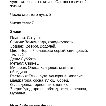
чувствительны к критике. Сложны в личной
жизни.
Число скрытого духа: 5
Число тела: 7
Знаки
Планета: Сатурн.
Стихия: Земля-вода, холод-сухость.
Зодиак: Козерог, Водолей.
Цвет: Черный, оливково-серый, свинцовый,
темный.
День: Суббота.
Металл: Свинец.
Минерал: Оникс, халцедон, магнетит,
обсидиан.
Растения: Тмин, рута, чемерица, кипарис,
мандрагора, сосна, плющ, борец,
белладонна, терновник, окопник.
Звери: Удод, крот, верблюд, осел, черепаха,
муравьи.
Имя Дебора как фраза