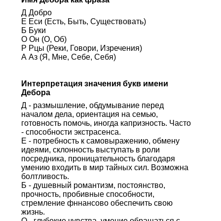
Д Добро
Е Еси (Есть, Быть, Существовать)
Б Буки
О Он (О, Об)
Р Рцы (Реки, Говори, Изречения)
А Аз (Я, Мне, Себе, Себя)
Интерпретация значения букв имени
Дебора
Д - размышление, обдумывание перед
началом дела, ориентация на семью,
готовность помочь, иногда капризность. Часто
- способности экстрасенса.
Е - потребность к самовыражению, обмену
идеями, склонность выступать в роли
посредника, проницательность благодаря
умению входить в мир тайных сил. Возможна
болтливость.
Б - душевный романтизм, постоянство,
прочность, пробивные способности,
стремление фннансово обеспечить свою
жизнь.
О - глубокие чувства, умение обращаться с